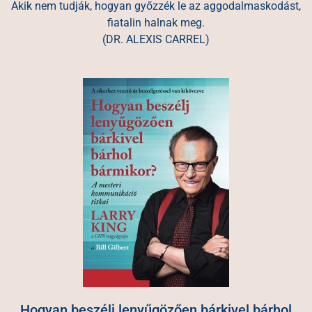
Akik nem tudják, hogyan győzzék le az aggodalmaskodást,
fiatalin halnak meg.
(DR. ALEXIS CARREL)
Hogyan beszélj lenyűgözően bárkivel bárhol